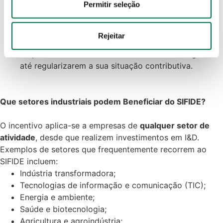
nossos parceiros de redes sociais, de publicidade e de 
Permitir seleção
submissão da candidatura ao SIFIDE deve ser feita
análise, que as podem combinar com outras informações 
até ao final de
maio do ano seguinte ao exercício
que lhes forneceu ou recolhidas por estes a partir da sua 
fiscal a que dizem respeito as despesas
.
Rejeitar
utilização dos respetivos serviços.
Não ter dívidas fiscais ou à Segurança Social
—
Empresas com dívidas ao Estado não são elegíveis
Política de Cookies
 · 
Política de Privacidade
 · 
Política 
até regularizarem a sua situação contributiva.
de Privacidade Google
Que setores industriais podem Beneficiar do SIFIDE?
O incentivo aplica-se a empresas de
qualquer setor de
atividade
, desde que realizem investimentos em I&D.
Exemplos de setores que frequentemente recorrem ao
SIFIDE incluem:
Indústria transformadora;
Tecnologias de informação e comunicação (TIC);
Energia e ambiente;
Saúde e biotecnologia;
Agricultura e agroindústria;