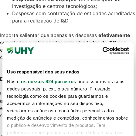
investigação e centros tecnológicos;
Despesas com contratação de entidades acreditadas
para a realização de I&D.
Importa salientar que apenas as despesas
efetivamente
suportadas e relacionadas com atividades de I&D
são
elegíveis, sendo exigido um rigoroso processo de
comprovação documental.
Uso responsável dos seus dados
Empresas elegíveis para o SIFIDE
Nós e
os nossos 824 parceiros
processamos os seus
dados pessoais, p. ex., o seu número IP, usando
Uma das vantagens mais significativas do SIFIDE é a sua
tecnologia como os cookies para guardarmos e
abrangência
: está disponível para todas as empresas que
acedermos a informações no seu dispositivo,
exerçam atividade em território português e estejam
veicularmos anúncios e conteúdos personalizados,
sujeitas ao regime de contabilidade organizada.
medição de anúncios e conteúdos, conhecimentos sobre
o público e desenvolvimento de produtos. Tem
preferência sobre quem usa os seus dados e para que