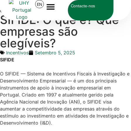
UHY Portugal
>
Incentivos
>
SIFIDE: O que é? Que
EN
Contacte-nos
empresas são elegíveis?
SIFIDE: O que é? Que
Sobre a UHY
empresas são
elegíveis?
Incentivos
Setembro 5, 2025
SIFIDE
O SIFIDE — Sistema de Incentivos Fiscais à Investigação e
Desenvolvimento Empresarial — é um dos principais
instrumentos de apoio à inovação empresarial em
Portugal. Criado em 1997 e atualmente gerido pela
Agência Nacional de Inovação (ANI), o SIFIDE visa
aumentar a competitividade das empresas através do
estímulo ao investimento em atividades de Investigação e
Desenvolvimento (I&D).