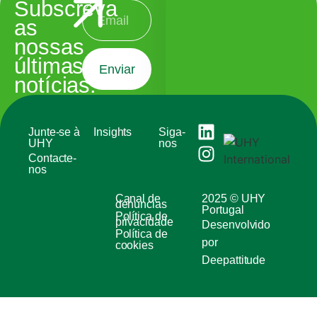
Subscreva
as
nossas
últimas
Enviar
notícias.
Junte-se à
Insights
Siga-
UHY
nos
Contacte-
nos
Canal de
2025 © UHY
denúncias
Portugal
Política de
privacidade
Desenvolvido
Política de
por
cookies
Deepattitude