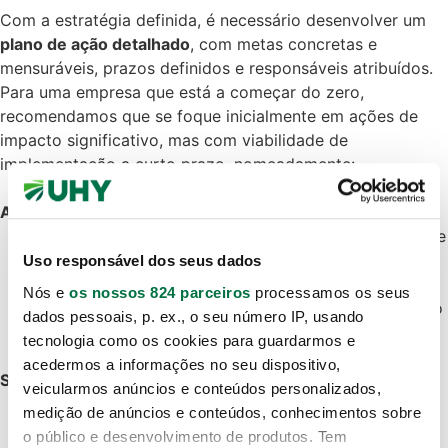
Com a estratégia definida, é necessário desenvolver um
plano de ação detalhado
, com metas concretas e
mensuráveis, prazos definidos e responsáveis atribuídos.
Para uma empresa que está a começar do zero,
recomendamos que se foque inicialmente em ações de
impacto significativo, mas com viabilidade de
implementação a curto prazo, nomeadamente:
Ambiente:
Implementação de práticas de eficiência energética e
redução de consumo;
Uso responsável dos seus dados
Gestão de resíduos e promoção da reciclagem;
Nós e
os nossos 824 parceiros
processamos os seus
Levantamento da pegada de carbono e identificação
dados pessoais, p. ex., o seu número IP, usando
de oportunidades de mitigação.
tecnologia como os cookies para guardarmos e
acedermos a informações no seu dispositivo,
Social:
veicularmos anúncios e conteúdos personalizados,
Elaboração de um código de conduta e ética
medição de anúncios e conteúdos, conhecimentos sobre
empresarial;
o público e desenvolvimento de produtos. Tem