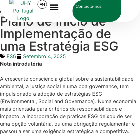
UHY Portugal
>
ESG
>
Plano de Início de Implementação
EN
Contacte-nos
de uma Estratégia ESG
Plano de Início de
Sobre a UHY
Implementação de
uma Estratégia ESG
ESG
Setembro 4, 2025
Nota introdutória
A crescente consciência global sobre a sustentabilidade
ambiental, a justiça social e uma boa governance, tem
impulsionado a adoção de estratégias ESG
(Environmental, Social and Governance). Numa economia
mais orientada para critérios de responsabilidade e
impacto, a incorporação de práticas ESG deixou de ser
uma opção voluntária, ou uma obrigação regulamentar e
passou a ser uma exigência estratégica e competitiva.