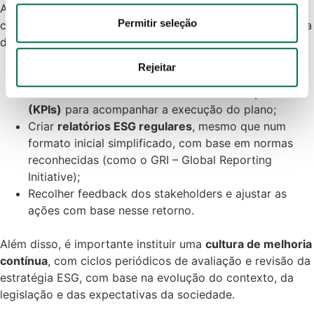
informações acerca da sua utilização do site com os 
A comunicação clara e transparente é fundamental para a
nossos parceiros de redes sociais, de publicidade e de 
Permitir seleção
credibilidade e eficácia de uma estratégia ESG. A empresa
análise, que as podem combinar com outras informações 
deve:
que lhes forneceu ou recolhidas por estes a partir da sua 
Divulgar internamente e externamente
os seus
Rejeitar
utilização dos respetivos serviços.
compromissos, objetivos e ações ESG;
Estabelecer
indicadores-chave de desempenho
Política de Cookies
 · 
Política de Privacidade
 · 
Política 
(KPIs)
para acompanhar a execução do plano;
de Privacidade Google
Criar
relatórios ESG regulares
, mesmo que num
formato inicial simplificado, com base em normas
reconhecidas (como o GRI – Global Reporting
Initiative);
Recolher feedback dos stakeholders e ajustar as
ações com base nesse retorno.
Além disso, é importante instituir uma
cultura de melhoria
contínua
, com ciclos periódicos de avaliação e revisão da
estratégia ESG, com base na evolução do contexto, da
legislação e das expectativas da sociedade.