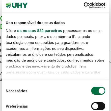
empresas
.
O Fator Antecipação: Porque
Uso responsável dos seus dados
Deve Preparar-se Já?
Nós e
os nossos 824 parceiros
processamos os seus
dados pessoais, p. ex., o seu número IP, usando
Um dos erros mais comuns das organizações é aguardar
tecnologia como os cookies para guardarmos e
pela abertura oficial dos avisos para iniciar o desenho do
acedermos a informações no seu dispositivo,
projeto
.
Como as fases de candidatura possuem períodos
veicularmos anúncios e conteúdos personalizados,
muito limitados e registam historicamente uma elevada
medição de anúncios e conteúdos, conhecimentos sobre
concorrência, o planeamento prévio tornou-se obrigatório
.
o público e desenvolvimento de produtos. Tem
preferência sobre quem usa os seus dados e para que
As empresas que iniciam a preparação com a devida
fins.
antecedência conseguem
:
Identificar o alinhamento perfeito:
Mapear quais os
Seleção
Se permitir, gostaríamos também de:
Necessários
incentivos específicos que melhor se adequam ao
de
plano de investimentos da empresa;
Recolher informações sobre a sua localização
consentimento
Estruturar o investimento:
Desenhar o projeto
geográfica as quais podem ter uma precisão de
Preferências
técnico e financeiro de forma sólida e realista;
vários metros