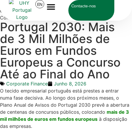
UHY Portugal
>
Corporate Finance
>
Portugal 2030: Mais
EN
Contacte-nos
de 3 Mil Milhões de Euros em Fundos Europeus a
Concurso Até ao Final do Ano
Sobre a UHY
Portugal 2030: Mais
de 3 Mil Milhões de
Euros em Fundos
Europeus a Concurso
Até ao Final do Ano
Corporate Finance
Junho 8, 2026
O tecido empresarial português está prestes a entrar
numa fase decisiva
.
Ao longo dos próximos meses, o
Plano Anual de Avisos do Portugal 2030 prevê a abertura
de centenas de concursos públicos, colocando
mais de 3
mil milhões de euros em fundos europeus
à disposição
das empresas
.