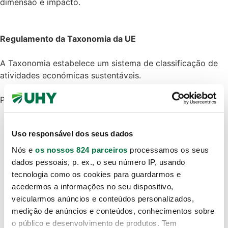
dimensão e impacto.
Regulamento da Taxonomia da UE
A Taxonomia estabelece um sistema de classificação de
atividades económicas sustentáveis.
Propostas de alteração:
Opção de comunicar atividades parcialmente
alinhadas, promovendo transição gradual;
Uso responsável dos seus dados
Apenas empresas com mais de 1.000 colaboradores
e faturação superior a 450 milhões de euros devem
Nós e
os nossos 824 parceiros
processamos os seus
reportar integralmente;
dados pessoais, p. ex., o seu número IP, usando
Empresas entre 50 milhões e 450 milhões podem
tecnologia como os cookies para guardarmos e
reportar de forma simplificada;
acedermos a informações no seu dispositivo,
Redução de 70% da informação exigida;
veicularmos anúncios e conteúdos personalizados,
Revisão dos critérios “
Do No Significant Harm
”
medição de anúncios e conteúdos, conhecimentos sobre
(DNSH);
o público e desenvolvimento de produtos. Tem