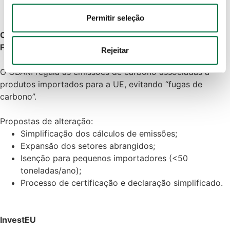
informações acerca da sua utilização do site com os 
nossos parceiros de redes sociais, de publicidade e de 
Permitir seleção
análise, que as podem combinar com outras informações 
CBAM – Mecanismo de Ajustamento Carbónico
que lhes forneceu ou recolhidas por estes a partir da sua 
Fronteiriço
Rejeitar
utilização dos respetivos serviços.
O CBAM regula as emissões de carbono associadas a
Política de Cookies
 · 
Política de Privacidade
 · 
Política 
produtos importados para a UE, evitando “fugas de
de Privacidade Google
carbono”.
Propostas de alteração:
Simplificação dos cálculos de emissões;
Expansão dos setores abrangidos;
Isenção para pequenos importadores (<50
toneladas/ano);
Processo de certificação e declaração simplificado.
InvestEU