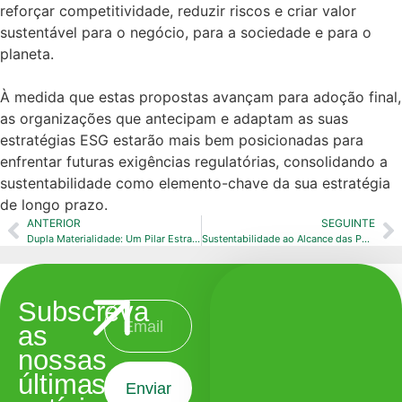
reforçar competitividade, reduzir riscos e criar valor
sustentável para o negócio, para a sociedade e para o
planeta.
À medida que estas propostas avançam para adoção final,
as organizações que antecipam e adaptam as suas
estratégias ESG estarão mais bem posicionadas para
enfrentar futuras exigências regulatórias, consolidando a
sustentabilidade como elemento-chave da sua estratégia
de longo prazo.
ANTERIOR
SEGUINTE
Dupla Materialidade: Um Pilar Estratégico no Reporte de Sustentabilidade
Sustentabilidade ao Alcance das PME: A Relevância da VSME
Subscreva
as
nossas
últimas
Enviar