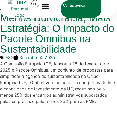
UHY Portugal
>
ESG
>
Menos Burocracia, Mais Estratégia:
EN
Contacte-nos
O Impacto do Pacote Omnibus na Sustentabilidade
Menos Burocracia, Mais
Sobre a UHY
Estratégia: O Impacto do
Pacote Omnibus na
Sustentabilidade
ESG
Setembro 4, 2025
A Comissão Europeia (CE) lançou a 26 de fevereiro de
2025 o Pacote Omnibus, um conjunto de propostas para
simplificar a agenda de sustentabilidade na União
Europeia (UE). O objetivo é aumentar a competitividade e
a capacidade de investimento da UE, reduzindo pelo
menos 25% dos encargos administrativos suportados
pelas empresas e pelo menos 35% para as PME.