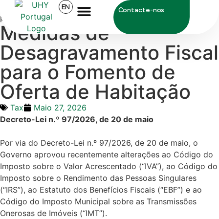
UHY Portugal
>
Tax
>
Medidas de Desagravamento Fiscal
EN
Contacte-nos
para o Fomento de Oferta de Habitação
Medidas de
Desagravamento Fiscal
para o Fomento de
Oferta de Habitação
Tax
Maio 27, 2026
Decreto-Lei n.º 97/2026, de 20 de maio
Por via do Decreto-Lei n.º 97/2026, de 20 de maio, o
Governo aprovou recentemente alterações ao Código do
Imposto sobre o Valor Acrescentado (“IVA”), ao Código do
Imposto sobre o Rendimento das Pessoas Singulares
(“IRS”), ao Estatuto dos Benefícios Fiscais (“EBF”) e ao
Código do Imposto Municipal sobre as Transmissões
Onerosas de Imóveis (“IMT”).