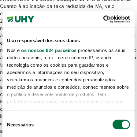
Quanto à aplicação da taxa reduzida de IVA, veio
estabelecer-se os requisitos de aplicação da nova verba
2.42.1 da lista I anexa ao Código do IVA, bem como o
regime de regularização associado, dos quais resulta que
a afetação do imóvel a HPP pelo adquirente não integra o
Uso responsável dos seus dados
elenco de condições determinantes da aplicação da
referida taxa reduzida. Consequentemente, a não afetação
Nós e
os nossos 824 parceiros
processamos os seus
a HPP pelo adquirente não determina a inaplicabilidade da
dados pessoais, p. ex., o seu número IP, usando
taxa reduzida de IVA, nem dá lugar à obrigação de
tecnologia como os cookies para guardarmos e
regularização do imposto pelo sujeito passivo ou à
acedermos a informações no seu dispositivo,
aplicação de penalidades, prevendo-se, nesses casos, a
veicularmos anúncios e conteúdos personalizados,
aplicação, ao adquirente, de um agravamento IMT
medição de anúncios e conteúdos, conhecimentos sobre
correspondente a 10 % sobre o valor tributável.
o público e desenvolvimento de produtos. Tem
Foi igualmente criado o regime dos CIA, garantindo um
preferência sobre quem usa os seus dados e para que
conjunto de benefícios fiscais, até 25 anos, ao
fins.
investimento na construção, reabilitação ou aquisição de
Seleção
imóveis destinados a arrendamento habitacional ou
Se permitir, gostaríamos também de:
Necessários
de
arrendamento para subarrendamento habitacional. As
Recolher informações sobre a sua localização
consentimento