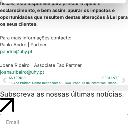
fiscais, está disponível para prestar o apoio e
Política de Cookies
 · 
Política de Privacidade
 · 
Política 
esclarecimento, e bem assim, apurar os impactos e
de Privacidade Google
oportunidades que resultem destas alterações à Lei para
os seus clientes.
Para mais informações contacte:
Paulo André | Partner
pandre@uhy.pt
Joana Ribeiro | Associate Tax Partner
joana.ribeiro@uhy.pt
ANTERIOR
SEGUINTE
ESG na Prática: Como Responder a Exigências de Mercado
TAX: Brochura de Incentivos Financeiros
Subscreva as nossas últimas notícias.