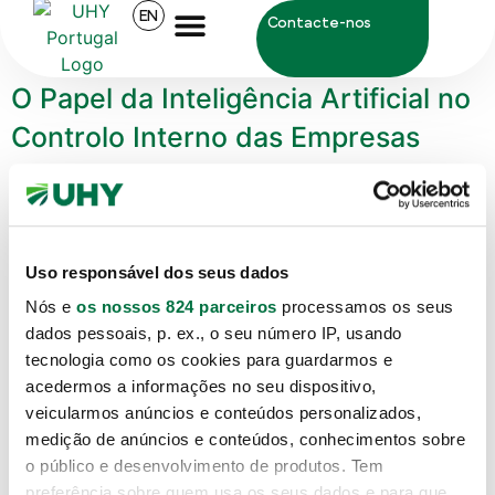
Categoria:
Auditoria
EN
Contacte-nos
O Papel da Inteligência Artificial no
Controlo Interno das Empresas
Nota introdutória A Inteligência Artificial (IA)
transforma o panorama empresarial global. Destaco o
reforço dos sistemas de controlo interno, essencial para
Uso responsável dos seus dados
a eficácia das operações, a fiabilidade da informação
Nós e
os nossos 824 parceiros
processamos os seus
financeira e a conformidade com normas e
dados pessoais, p. ex., o seu número IP, usando
regulamentos. Ao integrar algoritmos inteligentes nos
tecnologia como os cookies para guardarmos e
processos de controlo, as empresas conseguem
acedermos a informações no seu dispositivo,
identificar riscos de forma proactiva, automatizar […]
veicularmos anúncios e conteúdos personalizados,
Auditoria Financeira e a
medição de anúncios e conteúdos, conhecimentos sobre
o público e desenvolvimento de produtos. Tem
Governance
preferência sobre quem usa os seus dados e para que