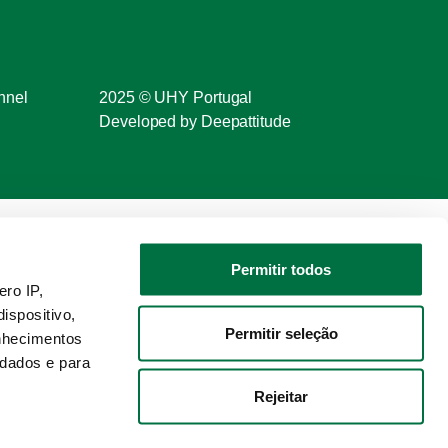
nnel
2025 © UHY Portugal
Developed by Deepattitude
Permitir todos
ro IP,
ispositivo,
Permitir seleção
nhecimentos
 dados e para
Rejeitar