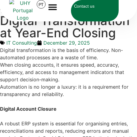
UHY Portugal
>
IT Consulting
>
Digital Transformation at
PT
Contact us
Year-End Closing
Digital Transformation
at Year-End Closing
IT Consulting
December 29, 2025
Digital transformation is the basis of efficiency. Non-
automated processes are a waste of time.
When closing accounts, it ensures speed, accuracy,
efficiency, and access to management indicators that
support decision-making.
Automation is no longer a luxury: it is a requirement for
transparency and reliability.
Digital Account Closure
A robust ERP system is essential for organising entries,
reconciliations and reports, reducing errors and manual