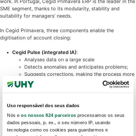
work. In Portugal, Cegid Primavera ERP is the leader in the
SME segment, thanks to its modularity, stability and
suitability for managers’ needs.
In Cegid Primavera, three components enable the
digitisation of account closing:
Cegid Pulse (integrated IA)
:
Analyses data on a large scale
Detects anomalies and anticipates problems;
Suggests corrections, making the process more
proactive.
PAA – Accounting Automation
:
Automates repetitive tasks
Uso responsável dos seus dados
Imports and maps accounting data;
Nós e
os nossos 824 parceiros
processamos os seus
Reduces manual intervention.
dados pessoais, p. ex., o seu número IP, usando
tecnologia como os cookies para guardarmos e
Fiscal Reporting
: