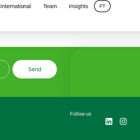
ltancy
International
Team
Insights
PT
Send
Follow us