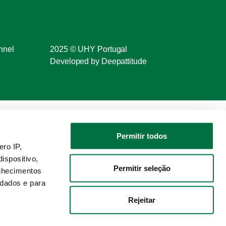
nnel
2025 © UHY Portugal
Developed by Deepattitude
Permitir todos
ro IP,
ispositivo,
Permitir seleção
nhecimentos
 dados e para
Rejeitar