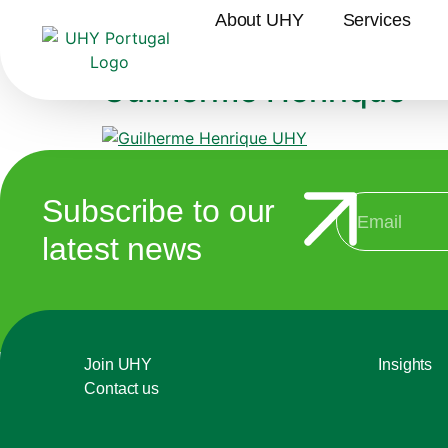
Serviço:
IT Consu
About UHY
Services
Guilherme Henrique
Subscribe to our
latest news
Join UHY
Insights
Contact us