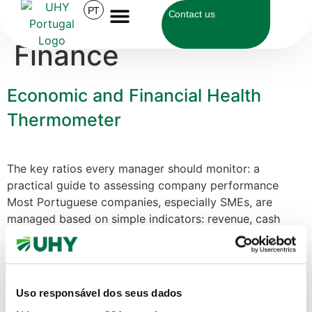
Category:
PT
Corporate
Contact us
Finance
Economic and Financial Health
Thermometer
The key ratios every manager should monitor: a
practical guide to assessing company performance
Most Portuguese companies, especially SMEs, are
managed based on simple indicators: revenue, cash
balance, and last year’s profit. These figures are
important, but they only tell part of the story.
Management ratios make it possible to turn accounting
and operational information […]
Uso responsável dos seus dados
Main business valuation methods: